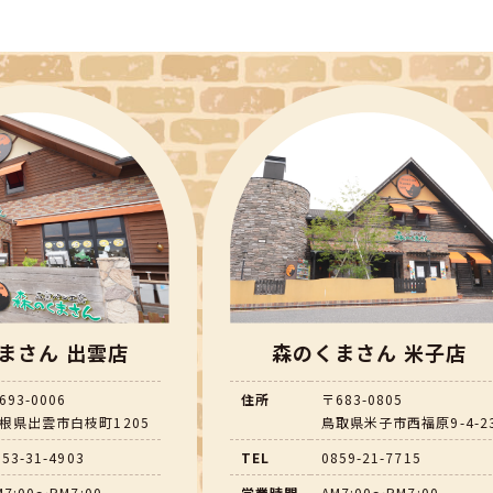
まさん 出雲店
森のくまさん 米子店
693-0006
住所
〒683-0805
根県出雲市白枝町1205
鳥取県米子市西福原9-4-2
853-31-4903
TEL
0859-21-7715
M7:00～PM7:00
営業時間
AM7:00～PM7:00