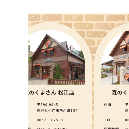
森のくまさん 松江店
森のく
住所
〒690-0045
住所
〒
島根県松江市乃白町159-1
島
TEL
0852-33-7588
TEL
0
営業時間
AM7:00～PM7:00
営業時間
A