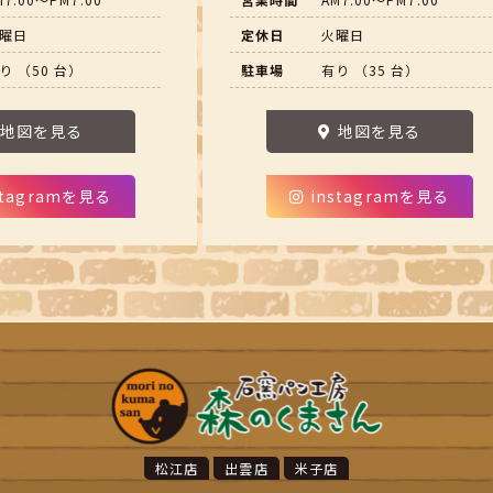
曜日
定休日
火曜日
り （50 台）
駐車場
有り （35 台）
地図を見る
地図を見る
stagramを見る
instagramを見る
松江店
出雲店
米子店