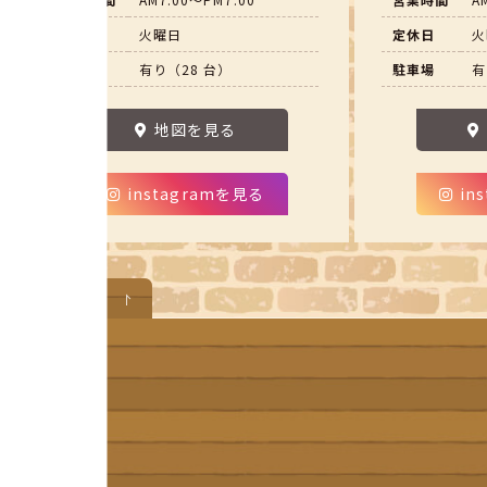
定休日
火曜日
定休日
火
駐車場
有り（28 台）
駐車場
有
地図を見る
instagramを見る
in