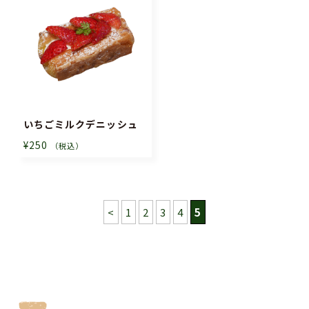
いちごミルクデニッシュ
¥250
（税込）
<
1
2
3
4
5