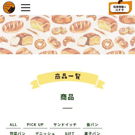
商品
ALL
PICK UP
サンドイッチ
食パン
惣菜パン
デニッシュ
GIFT
菓子パン