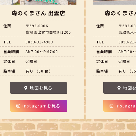
森のくまさん 出雲店
森のくまさ
住所
〒693-0006
住所
〒683-0
島根県出雲市白枝町1205
鳥取県米子
TEL
0853-31-4903
TEL
0859-21
営業時間
AM7:00～PM7:00
営業時間
AM7:00～
定休日
火曜日
定休日
火曜日
駐車場
有り （50 台）
駐車場
有り （3
地図を見る
地図
instagramを見る
instag