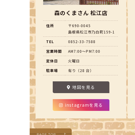
森のくまさん 松江店
住所
〒690-0045
島根県松江市乃白町159-1
TEL
0852-33-7588
営業時間
AM7:00～PM7:00
定休日
火曜日
駐車場
有り（28 台）
地図を見る
instagramを見る