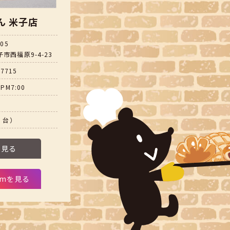
ん 米子店
805
市西福原9-4-23
-7715
PM7:00
5 台）
を見る
ramを見る