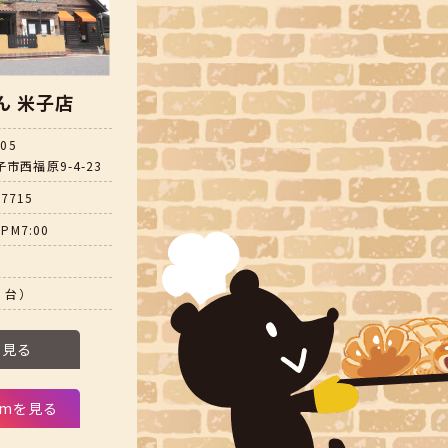
ん 米子店
805
市西福原9-4-23
-7715
PM7:00
5 台）
を見る
ramを見る