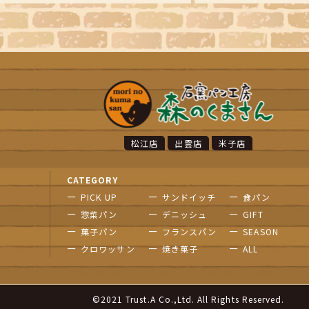
松江店
出雲店
米子店
CATEGORY
PICK UP
サンドイッチ
食パン
惣菜パン
デニッシュ
GIFT
菓子パン
フランスパン
SEASON
クロワッサン
焼き菓子
ALL
©2021 Trust.A Co.,Ltd. All Rights Reserved.