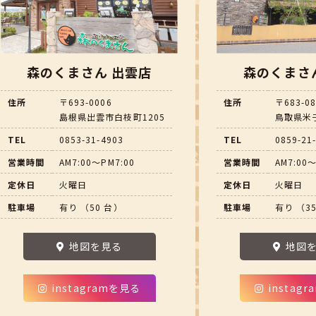
森のくまさん 出雲店
森のくまさ
住所
〒693-0006
住所
〒683-0
島根県出雲市白枝町1205
鳥取県米子
TEL
0853-31-4903
TEL
0859-21
営業時間
AM7:00～PM7:00
営業時間
AM7:00～
定休日
火曜日
定休日
火曜日
駐車場
有り （50 台）
駐車場
有り （3
地図を見る
地図
instagramを見る
instag