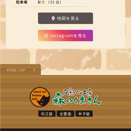
駐車場
有り （35 台）
地図を見る
instagramを見る
松江店
出雲店
米子店