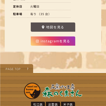
定休日
火曜日
駐車場
有り （35 台）
地図を見る
instagramを見る
松江店
出雲店
米子店