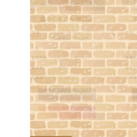
森のくまさん 松江店
住所
〒690-0045
住所
島根県松江市乃白町159-1
TEL
0852-33-7588
TEL
営業時間
AM7:00～PM7:00
営業
定休日
火曜日
定休
駐車場
有り（28 台）
駐車
地図を見る
instagramを見る