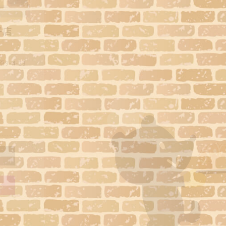
子店
-4-23
る