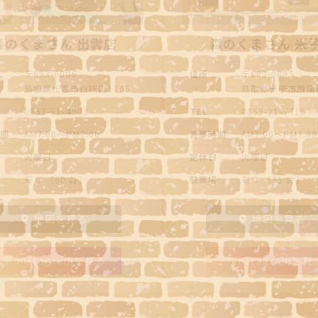
森のくまさん 出雲店
森のくまさん 米
〒693-0006
住所
〒683-0805
島根県出雲市白枝町1205
鳥取県米子市西福原9
0853-31-4903
TEL
0859-21-7715
時間
AM7:00～PM7:00
営業時間
AM7:00～PM7:00
日
火曜日
定休日
火曜日
場
有り （50 台）
駐車場
有り （35 台）
地図を見る
地図を見る
instagramを見る
instagramを見