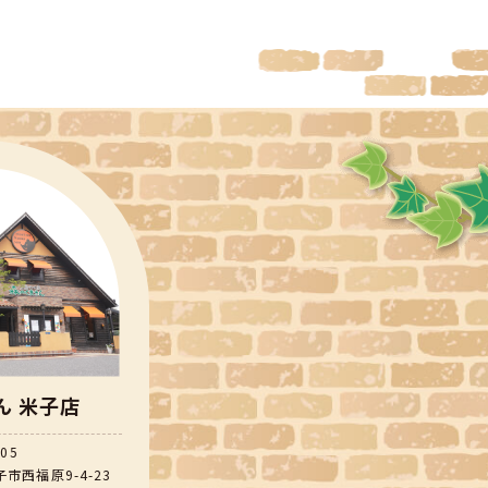
ん 米子店
805
市西福原9-4-23