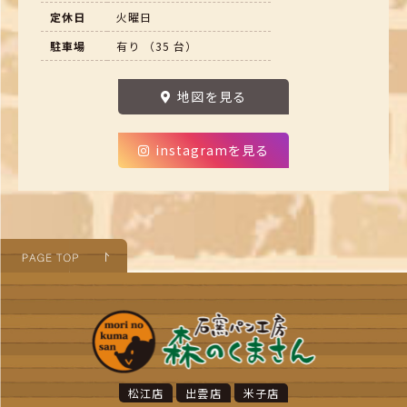
定休日
火曜日
駐車場
有り （35 台）
地図を見る
instagramを見る
松江店
出雲店
米子店