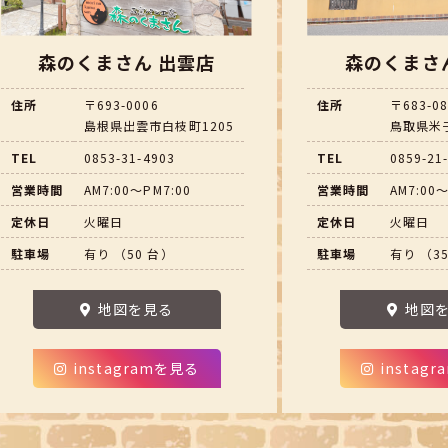
森のくまさん 出雲店
森のくまさ
住所
〒693-0006
住所
〒683-0
島根県出雲市白枝町1205
鳥取県米子
TEL
0853-31-4903
TEL
0859-21
営業時間
AM7:00～PM7:00
営業時間
AM7:00～
定休日
火曜日
定休日
火曜日
駐車場
有り （50 台）
駐車場
有り （3
地図を見る
地図
instagramを見る
instag