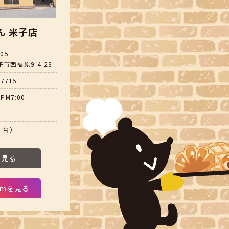
ん 米子店
805
市西福原9-4-23
-7715
PM7:00
5 台）
を見る
ramを見る