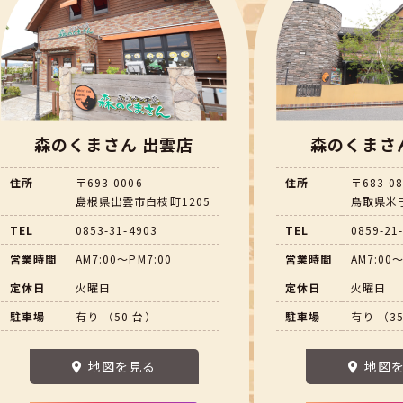
森のくまさん 出雲店
森のくまさ
住所
〒693-0006
住所
〒683-0
島根県出雲市白枝町1205
鳥取県米子
TEL
0853-31-4903
TEL
0859-21
営業時間
AM7:00～PM7:00
営業時間
AM7:00～
定休日
火曜日
定休日
火曜日
駐車場
有り （50 台）
駐車場
有り （3
地図を見る
地図