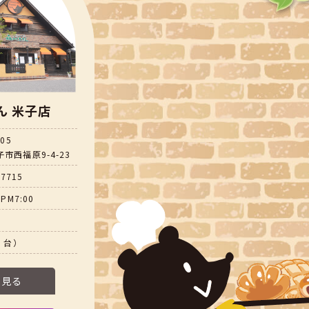
ん 米子店
805
市西福原9-4-23
-7715
PM7:00
5 台）
を見る