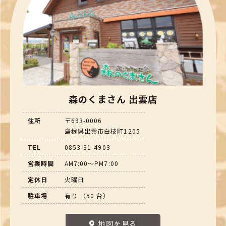
森のくまさん 出雲店
住所
〒693-0006
島根県出雲市白枝町1205
TEL
0853-31-4903
営業時間
AM7:00～PM7:00
定休日
火曜日
駐車場
有り （50 台）
地図を見る