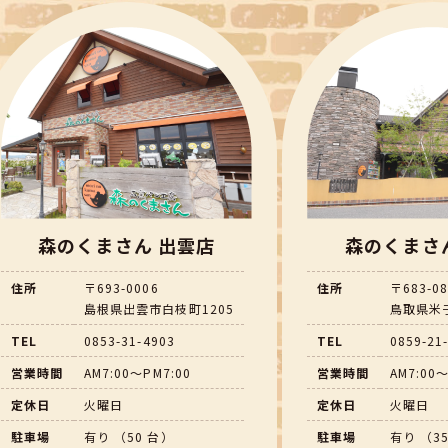
森のくまさん 出雲店
森のくまさ
住所
〒693-0006
住所
〒683-0
島根県出雲市白枝町1205
鳥取県米子
TEL
0853-31-4903
TEL
0859-21
営業時間
AM7:00～PM7:00
営業時間
AM7:00～
定休日
火曜日
定休日
火曜日
駐車場
有り （50 台）
駐車場
有り （3