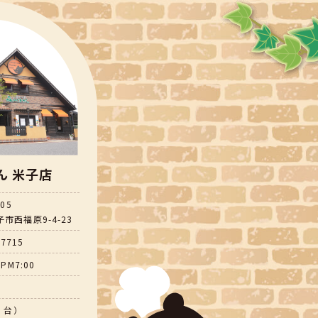
ん 米子店
805
市西福原9-4-23
-7715
PM7:00
5 台）