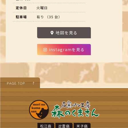
定休日
火曜日
駐車場
有り （35 台）
地図を見る
instagramを見る
松江店
出雲店
米子店