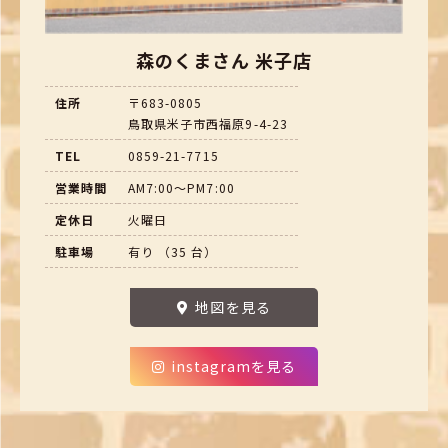
森のくまさん 米子店
住所
〒683-0805
鳥取県米子市西福原9-4-23
TEL
0859-21-7715
営業時間
AM7:00～PM7:00
定休日
火曜日
駐車場
有り （35 台）
地図を見る
instagramを見る